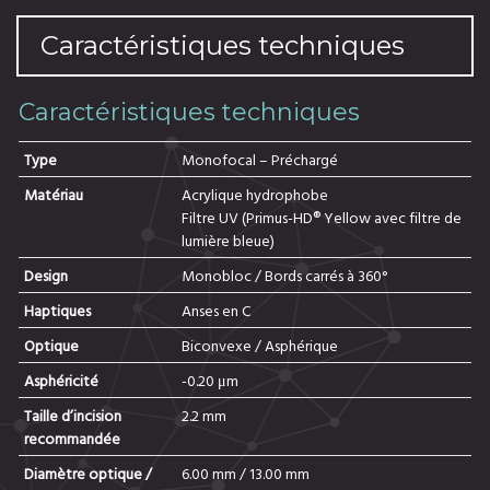
Caractéristiques techniques
Caractéristiques techniques
Type
Monofocal – Préchargé
Matériau
Acrylique hydrophobe
Filtre UV (Primus-HD® Yellow avec filtre de
lumière bleue)
Design
Monobloc / Bords carrés à 360°
Haptiques
Anses en C
Optique
Biconvexe / Asphérique
Asphéricité
-0.20 μm
Taille d’incision
2.2 mm
recommandée
Diamètre optique /
6.00 mm / 13.00 mm