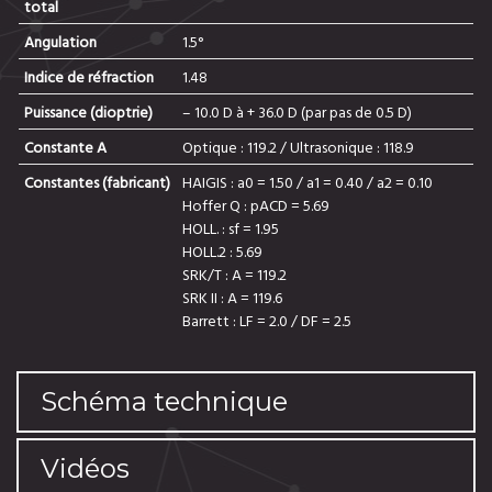
total
Angulation
1.5°
Indice de réfraction
1.48
Puissance (dioptrie)
– 10.0 D à + 36.0 D (par pas de 0.5 D)
Constante A
Optique : 119.2 / Ultrasonique : 118.9
Constantes (fabricant)
HAIGIS : a0 = 1.50 / a1 = 0.40 / a2 = 0.10
Hoffer Q : pACD = 5.69
HOLL. : sf = 1.95
HOLL.2 : 5.69
SRK/T : A = 119.2
SRK II : A = 119.6
Barrett : LF = 2.0 / DF = 2.5
Schéma technique
Vidéos