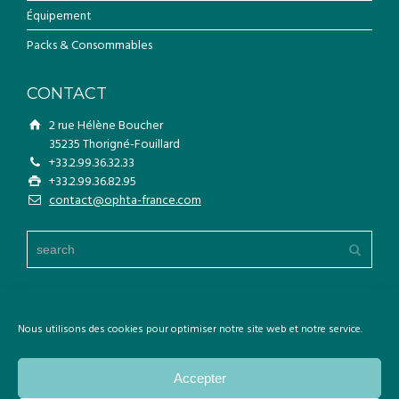
Équipement
Packs & Consommables
CONTACT
2 rue Hélène Boucher
35235 Thorigné-Fouillard
+33.2.99.36.32.33
+33.2.99.36.82.95
contact@ophta-france.com
Nous utilisons des cookies pour optimiser notre site web et notre service.
Copyright © Ophta France. Tout droits réservés.
Accepter
Mentions légales
Politique de cookies (UE)