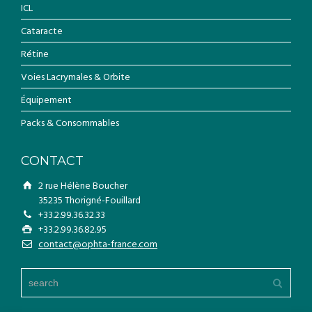
ICL
Cataracte
Rétine
Voies Lacrymales & Orbite
Équipement
Packs & Consommables
CONTACT
2 rue Hélène Boucher
35235 Thorigné-Fouillard
+33.2.99.36.32.33
+33.2.99.36.82.95
contact@ophta-france.com