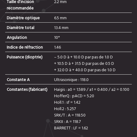
Taille d’incision
2.2 mm
recommandée
Diamètre optique
6.5 mm
Diamètre total
13.4 mm
Angulation
10°
Indice de réfraction
1.46
Puissance (dioptrie)
– 5.0 D à + 10.0 D par pas de 1.0 D
+ 10.5 D à + 31.5 D par pas de 0.5 D
+ 32.0 D à + 40.0 D par pas de 1.0 D
Constante A
Ultrasonique : 118.0
Constantes (fabricant)
Haigis : a0 = 1.589 / a1 = 0.400 / a2 = 0.100
HofferQ : pACD = 5.20
Holl.1 : sf = 1.42
Holl.2 : 5.257
SRK/T : A = 118.50
SRKII : A = 118.7
BARRETT : LF = 1.62