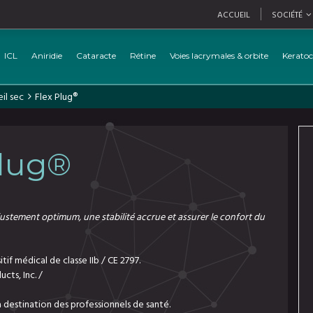
ACCUEIL
SOCIÉTÉ
ICL
Aniridie
Cataracte
Rétine
Voies lacrymales & orbite
Kerato
il sec
Flex Plug®
Plug®
justement optimum, une stabilité accrue et assurer le confort du
tif médical de classe IIb / CE 2797.
cts, Inc. /
 destination des professionnels de santé.