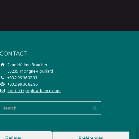
CONTACT
2 rue Hélène Boucher
35235 Thorigné-Fouillard
+33.2.99.36.32.33
+33.2.99.36.82.95
contact@ophta-france.com
Refuser
Préférences