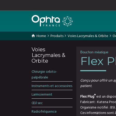
);
Home
Produits
Voies Lacrymales & Orbite
Oe
Voies
Bouchon méatique
Lacrymales &
Flex 
Orbite
Chirurgie orbito-
palpébrale
Conçu pour offrir un a
Instruments et accessoires
patient.
Larmoiement
®
Flex Plug
est un disposi
Fabricant : Katena Produ
Œil sec
Organisme notifié : BSI.
Radiofréquence
Ces informations sont à