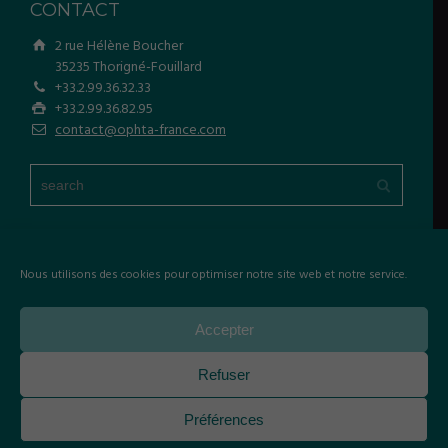
CONTACT
2 rue Hélène Boucher
35235 Thorigné-Fouillard
+33.2.99.36.32.33
+33.2.99.36.82.95
contact@ophta-france.com
Nous utilisons des cookies pour optimiser notre site web et notre service.
Copyright © Ophta France. Tout droits réservés.
Accepter
Mentions légales
Politique de cookies (UE)
Refuser
Préférences